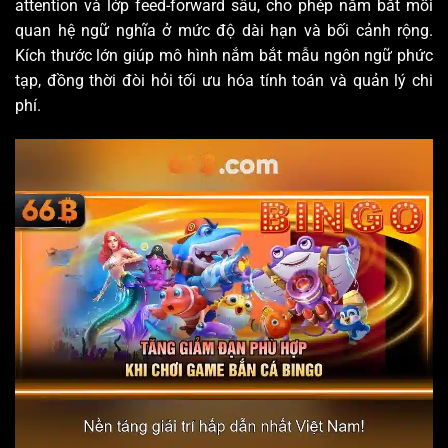
attention và lớp feed-forward sâu, cho phép nắm bắt mối
quan hệ ngữ nghĩa ở mức độ dài hạn và bối cảnh rộng.
Kích thước lớn giúp mô hình nắm bắt mẫu ngôn ngữ phức
tạp, đồng thời đòi hỏi tối ưu hóa tính toán và quản lý chi
phí.