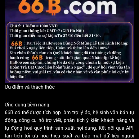
Ưu điểm và thách thức
Ứng dụng tiềm năng
66B có thể được tích hợp làm trợ lý ảo, hệ sinh văn bản tự
động, công cụ hỗ trợ viết, phân tích ý kiến khách hàng và
tự động hoá quy trình sản xuất nội dung. Kết nối qua API,
tân tiến tối ưu hoá hiệu suất và bảo mật dữ liệu người