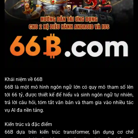
Khái niệm về 66B
66B là một mô hình ngôn ngữ lớn có quy mô tham số lên
tới 66 tỷ, được thiết kế để hiểu và sinh ngôn ngữ tự nhiên,
trả lời câu hỏi, tóm tắt văn bản và tham gia vào nhiều tác
vụ AI đa nền tảng.
Kiến trúc và đặc điểm
66B dựa trên kiến trúc transformer, tận dụng cơ chế