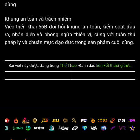
dùng.
Khung an toàn và trách nhiệm
Việc triển khai 66B đòi hỏi khung an toàn, kiểm soát đầu
ra, nhận diện và phòng ngừa thiên vị, cùng với tuân thủ
pháp lý và chuẩn mực đạo đức trong sản phẩm cuối cùng.
Bài viết này được đăng trong
Thể Thao
. Đánh dấu
liên kết thường trực
.