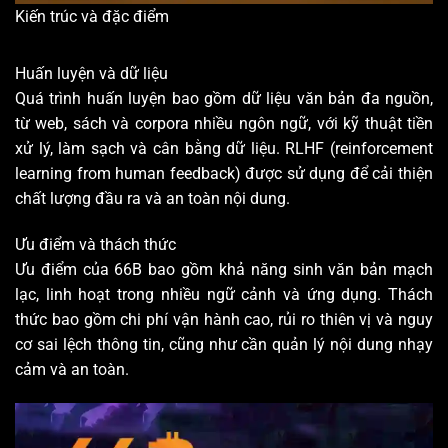
Kiến trúc và đặc điểm
Huấn luyện và dữ liệu
Quá trình huấn luyện bao gồm dữ liệu văn bản đa nguồn,
từ web, sách và corpora nhiều ngôn ngữ, với kỹ thuật tiền
xử lý, làm sạch và cân bằng dữ liệu. RLHF (reinforcement
learning from human feedback) được sử dụng để cải thiện
chất lượng đầu ra và an toàn nội dung.
Ưu điểm và thách thức
Ưu điểm của 66B bao gồm khả năng sinh văn bản mạch
lạc, linh hoạt trong nhiều ngữ cảnh và ứng dụng. Thách
thức bao gồm chi phí vận hành cao, rủi ro thiên vị và nguy
cơ sai lệch thông tin, cũng như cần quản lý nội dung nhạy
cảm và an toàn.