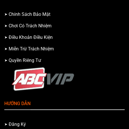
Chính Sách Bảo Mật
Chơi Có Trách Nhiệm
Điều Khoản Điều Kiện
Miễn Trừ Trách Nhiệm
Quyền Riêng Tư
HƯỚNG DẪN
Đăng Ký