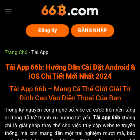
Bỏ
qua
nội
dung
Đăng Ký
ĐĂNG NHẬP
Trang Chủ
-
Tải App
Tải App 66b: Hướng Dẫn Cài Đặt Android &
iOS Chi Tiết Mới Nhất 2024
Tải App 66b – Mang Cả Thế Giới Giải Trí
Đỉnh Cao Vào Điện Thoại Của Bạn
Trong kỷ nguyên công nghệ số, việc cá cược trên nền tảng
di động đã trở thành xu hướng tất yếu.
Tải app 66b
không
chỉ là giải pháp thay thế cho việc truy cập website truyền
thống, mà còn mang đến một trải nghiệm mượt mà, bảo