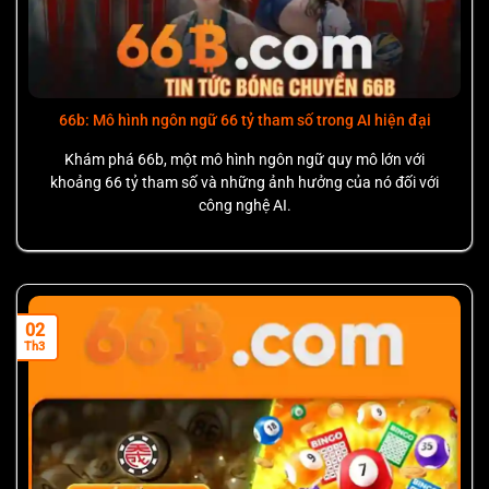
Minh họa tính năng bảo mật và tốc độ cao của ứng dụng
66b
66b: Mô hình ngôn ngữ 66 tỷ tham số trong AI hiện đại
Nhận thông báo khuyến mãi tức thì
Khám phá 66b, một mô hình ngôn ngữ quy mô lớn với
Một lợi thế lớn khi sở hữu app trên điện thoại là tính năng
khoảng 66 tỷ tham số và những ảnh hưởng của nó đối với
Push Notification. Bạn sẽ không bao giờ bỏ lỡ các kèo
công nghệ AI.
thơm, các chương trình khuyến mãi nạp tiền giờ vàng hay
các giải đấu lớn, vì thông báo sẽ được gửi trực tiếp đến
màn hình khóa của bạn.
2. Hướng dẫn chi tiết tải App 66b cho Android
02
(APK)
Th3
Hệ điều hành Android với tính mở đặc trưng cho phép việc
cài đặt ứng dụng cá cược trở nên rất dễ dàng thông qua
tệp tin APK. Dưới đây là quy trình chuẩn 4 bước để tải
66b
an toàn về thiết bị Samsung, Oppo, Xiaomi, v.v.