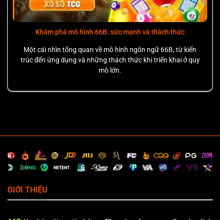
Bước 1: Truy cập trang chủ chính thức
Mở trình duyệt Chrome trên điện thoại và truy cập vào
Khám phá mô hình 66B: sức mạnh và thách thức
đường link chính thức tại
. Tuyệt đối không tải từ các
Một cái nhìn tổng quan về mô hình ngôn ngữ 66B, từ kiến
nguồn không rõ nguồn gốc để tránh virus.
trúc đến ứng dụng và những thách thức khi triển khai ở quy
Bước 2: Tải xuống file APK
mô lớn.
Tại trang chủ, tìm nút "Tải App" hoặc biểu tượng Android.
Nhấn vào đó để tải file
66b-mobile-release.apk
về máy.
Bước 3: Cấp quyền cài đặt
Do đây là ứng dụng tải ngoài Google Play, bạn cần vào
Cài
đặt (Settings)
>
Bảo mật (Security)
> Bật tính năng
"Cho
phép cài đặt ứng dụng từ nguồn không xác định"
(Unknown Sources)
.
Bước 4: Hoàn tất cài đặt
Mở file APK vừa tải xong và nhấn "Cài đặt". Chờ khoảng 30
GIỚI THIỆU
giây để hệ thống thiết lập, sau đó biểu tượng
66b
sẽ xuất
hiện trên màn hình chính.