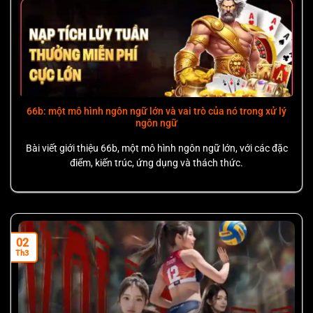
Khi thực hiện
tai app
và cài đặt, thiết bị của bạn sẽ được
tích hợp lớp bảo mật sinh trắc học (Face ID hoặc vân tay).
Điều này ngăn chặn hoàn toàn nguy cơ bị hack tài khoản
hay lộ thông tin ngân hàng, mang lại sự an tâm tuyệt đối
cho người chơi.
66b: một mô hình ngôn ngữ lớn và vai trò của nó trong xử lý
ngôn ngữ
Bài viết giới thiệu 66b, một mô hình ngôn ngữ lớn, với các đặc
điểm, kiến trúc, ứng dụng và thách thức.
02
Th3