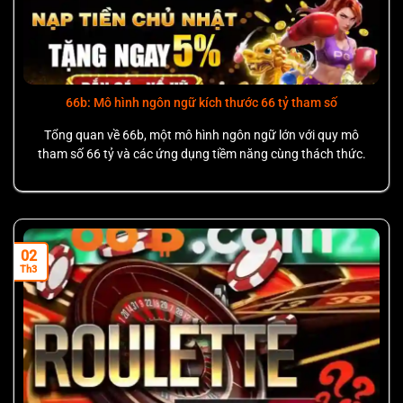
Đội ngũ nhân viên CSKH 66b đang làm việc chuyên nghiệp
24 trên 7
66b: Mô hình ngôn ngữ kích thước 66 tỷ tham số
Tổng quan về 66b, một mô hình ngôn ngữ lớn với quy mô
2. Chi Tiết Các Kênh Liên Hệ 66b Chính Thức
tham số 66 tỷ và các ứng dụng tiềm năng cùng thách thức.
Để đảm bảo sự thuận tiện tối đa cho người chơi, 66b đã
triển khai hệ thống liên lạc đa kênh. Tùy vào mức độ khẩn
cấp và tính chất của vấn đề, bạn có thể lựa chọn phương
thức phù hợp nhất dưới đây.
02
Th3
2.1 Live Chat – Kênh hỗ trợ trực tuyến nhanh nhất
Đây là phương thức được hơn 80% hội viên tại
sử dụng.
Live Chat (Chat trực tuyến) được tích hợp ngay trên trang
chủ, cho phép bạn kết nối với nhân viên hỗ trợ chỉ sau vài
giây.