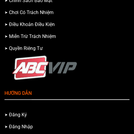
Chính Sách Bảo Mật
Chơi Có Trách Nhiệm
Tại giao diện Nạp tiền, chọn logo của ví điện tử tương ứng
(Momo, ZaloPay, v.v.).
Điều Khoản Điều Kiện
Nhập số tiền muốn nạp để tạo lệnh.
Miễn Trừ Trách Nhiệm
Hệ thống sẽ hiển thị mã QR hoặc số điện thoại nhận tiền.
Quyền Riêng Tư
Mở ứng dụng ví điện tử trên điện thoại, quét mã QR để
thanh toán.
Kiểm tra lại mã giao dịch và chờ hệ thống cập nhật số dư
trong vài giây.
3. Nạp tiền bằng USDT (Tiền ảo)
HƯỚNG DẪN
Đối với các thành viên ưu tiên sự riêng tư và bảo mật danh
tính, USDT là lựa chọn hoàn hảo.
Đăng Ký
Chọn phương thức
USDT
(Thường là mạng TRC20 vì phí rẻ
Đăng Nhập
và nhanh).