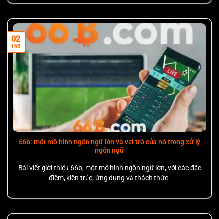
Khuyến mãi hấp dẫn khi nạp tiền lần đầu
Câu hỏi thường gặp (FAQ)
02
Th3
Tại Sao Hệ Thống Nạp Tiền 66b Được Đánh Giá
Cao?
Không chỉ đơn thuần là chuyển khoản, hệ thống tài chính
tại
66b
được xây dựng dựa trên tiêu chuẩn bảo mật quốc
tế. Dưới đây là những lý do khiến hàng triệu người chơi yên
tâm khi thực hiện lệnh
nạp tiền
tại đây:
66b: một mô hình ngôn ngữ lớn và vai trò của nó trong xử lý
ngôn ngữ
Bài viết giới thiệu 66b, một mô hình ngôn ngữ lớn, với các đặc
điểm, kiến trúc, ứng dụng và thách thức.