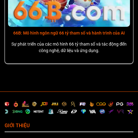
Đăng nhập vào tài khoản thành viên tại trang chủ
.
Chọn mục
"Nạp Tiền"
trên thanh công cụ, sau đó chọn
"Chuyển khoản ngân hàng"
.
66B: Mô hình ngôn ngữ 66 tỷ tham số và hành trình của AI
Chọn ngân hàng mà bạn muốn chuyển tiền đến (Nên chọn
Sự phát triển của các mô hình 66 tỷ tham số và tác động đến
cùng hệ thống ngân hàng với bạn để xử lý nhanh hơn).
công nghệ, dữ liệu và ứng dụng.
Hệ thống sẽ hiển thị thông tin tài khoản đại diện của 66b.
Lưu ý:
Sao chép chính xác Số tài khoản và Tên người thụ
hưởng.
Thực hiện chuyển tiền qua App ngân hàng của bạn.
Quan
trọng:
Điền đúng "Nội dung chuyển tiền" (thường là tên
đăng nhập hoặc mã giao dịch) để hệ thống tự động cập
nhật điểm.
Quay lại trang nạp tiền, điền số tiền đã chuyển và xác nhận
GIỚI THIỆU
"Hoàn tất".