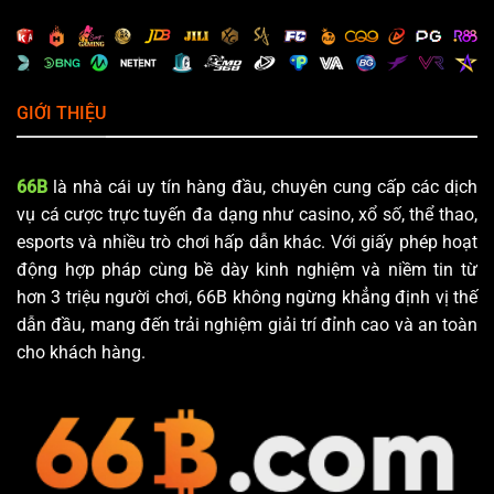
GIỚI THIỆU
66B
là nhà cái uy tín hàng đầu, chuyên cung cấp các dịch
vụ cá cược trực tuyến đa dạng như casino, xổ số, thể thao,
esports và nhiều trò chơi hấp dẫn khác. Với giấy phép hoạt
động hợp pháp cùng bề dày kinh nghiệm và niềm tin từ
hơn 3 triệu người chơi, 66B không ngừng khẳng định vị thế
dẫn đầu, mang đến trải nghiệm giải trí đỉnh cao và an toàn
cho khách hàng.