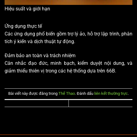
Hiệu suất và giới hạn
Ứng dụng thực tế
Các ứng dụng phổ biến gồm trợ lý ảo, hỗ trợ lập trình, phân
tích ý kiến và dịch thuật tự động.
Đảm bảo an toàn và trách nhiệm
Cân nhắc đạo đức, minh bạch, kiểm duyệt nội dung, và
giảm thiểu thiên vị trong các hệ thống dựa trên 66B.
Bài viết này được đăng trong
Thể Thao
. Đánh dấu
liên kết thường trực
.