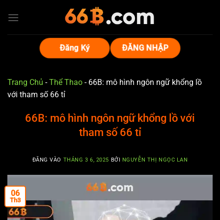
Bỏ
qua
nội
dung
Đăng Ký
ĐĂNG NHẬP
Trang Chủ
-
Thể Thao
-
66B: mô hình ngôn ngữ khổng lồ
với tham số 66 tỉ
66B: mô hình ngôn ngữ khổng lồ với
tham số 66 tỉ
ĐĂNG VÀO
THÁNG 3 6, 2025
BỞI
NGUYỄN THỊ NGỌC LAN
06
Th3