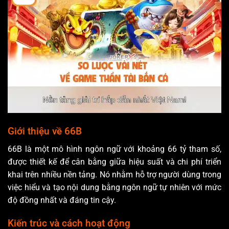
Giới thiệu về 66B
66B là một mô hình ngôn ngữ với khoảng 66 tỷ tham số,
được thiết kế để cân bằng giữa hiệu suất và chi phí triển
khai trên nhiều nền tảng. Nó nhằm hỗ trợ người dùng trong
việc hiểu và tạo nội dung bằng ngôn ngữ tự nhiên với mức
độ đồng nhất và đáng tin cậy.
Kiến trúc và cách hoạt động