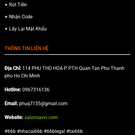
Rút Tiền
Nhận Code
Lấy Lại Mật Khẩu
THÔNG TIN LIÊN HỆ
Địa Chỉ:
114 PHU THO HOA P. PTH Quan Tan Phu Thanh
pho Ho Chi Minh
Hotline:
0967316136
Email:
phuq7155@gmail.com
Website:
salonsavvi.com
#66b #nhacai66b #66blegal #tai66b