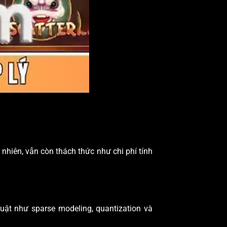
 nhiên, vẫn còn thách thức như chi phí tính
uật như sparse modeling, quantization và