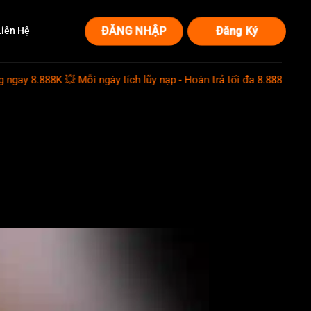
ĐĂNG NHẬP
Đăng Ký
Liên Hệ
8.888K 💥 Mỗi ngày tích lũy nạp - Hoàn trả tối đa 8.888K 💥 Ngày siêu 