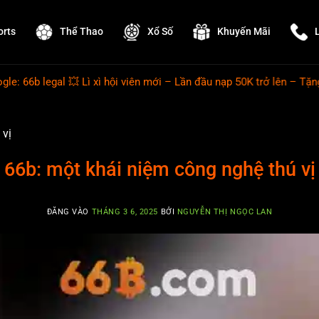
orts
Thể Thao
Xổ Số
Khuyến Mãi
 💥 Lì xì hội viên mới – Lần đầu nạp 50K trở lên – Tặng ngay 
 vị
66b: một khái niệm công nghệ thú vị
ĐĂNG VÀO
THÁNG 3 6, 2025
BỞI
NGUYỄN THỊ NGỌC LAN