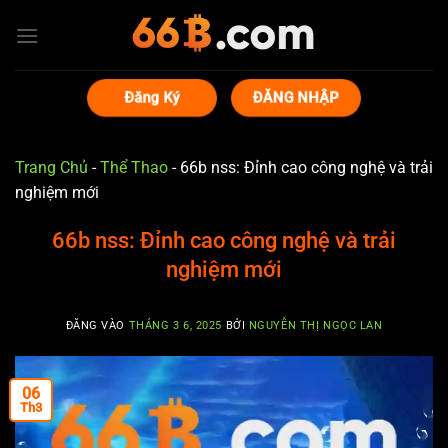
Bỏ
qua
nội
dung
Đăng Ký
ĐĂNG NHẬP
Trang Chủ
-
Thể Thao
-
66b nss: Đỉnh cao công nghệ và trải
nghiệm mới
66b nss: Đỉnh cao công nghệ và trải
nghiệm mới
ĐĂNG VÀO
THÁNG 3 6, 2025
BỞI
NGUYỄN THỊ NGỌC LAN
06
Th3