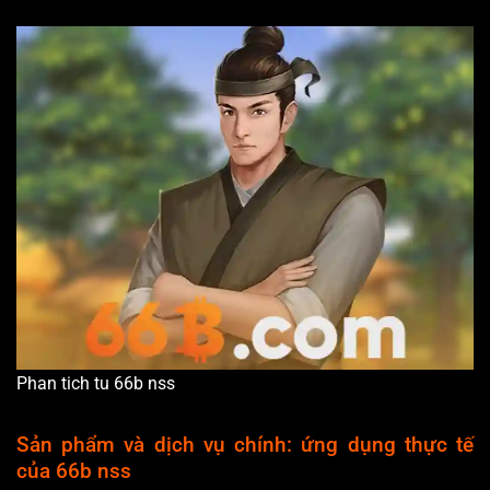
Phan tich tu 66b nss
Sản phẩm và dịch vụ chính: ứng dụng thực tế
của 66b nss