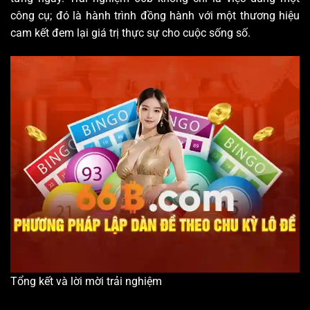
công cụ; đó là hành trình đồng hành với một thương hiệu
cam kết đem lại giá trị thực sự cho cuộc sống số.
Tổng kết và lời mời trải nghiệm