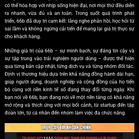
có thể hòa hợp với nhịp sống hiện đại, nơi mọi thứ đều diễn
ra nhanh, vừa đủ và an toàn. Trong suốt quá trình phát
triển, 66b đã duy trì cam kết: lắng nghe phản hồi, học hỏi từ
sai lầm và không ngừng cải tiến để mang lại giá trị thực sự
cho khách hàng.
Những giá trị của 66b – sự minh bạch, sự đáng tin cậy và
sự tập trung vào trải nghiệm người dùng – được thể hiện
qua từng bản cập nhật, từng dịch vụ và từng nhóm đối tác.
Định vị thương hiệu dựa trên khả năng đồng hành dài hạn,
giúp người dùng, doanh nghiệp và cộng đồng của họ tiến
bộ cùng với nền kinh tế số đang thay đổi từng ngày. Khi
bạn nói về 66b, bạn đang nói về một nền tảng có khả năng
mở rộng và thích ứng với mọi bối cảnh, từ startup đến tập
đoàn lớn, từ cá nhân đến nhóm làm việc đa chức năng.