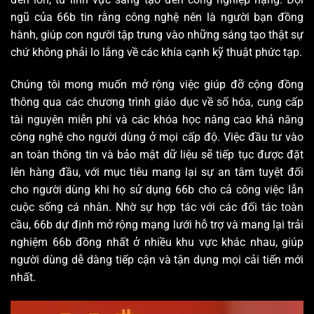
ngũ của 66b tin rằng công nghệ nên là người bạn đồng
hành, giúp con người tập trung vào những sáng tạo thật sự
chứ không phải lo lắng về các khía cạnh kỹ thuật phức tạp.
Chúng tôi mong muốn mở rộng việc giúp đỡ cộng đồng
thông qua các chương trình giáo dục về số hóa, cung cấp
tài nguyên miễn phí và các khóa học nâng cao khả năng
công nghệ cho người dùng ở mọi cấp độ. Việc đầu tư vào
an toàn thông tin và bảo mật dữ liệu sẽ tiếp tục được đặt
lên hàng đầu, với mục tiêu mang lại sự an tâm tuyệt đối
cho người dùng khi họ sử dụng 66b cho cả công việc lẫn
cuộc sống cá nhân. Nhờ sự hợp tác với các đối tác toàn
cầu, 66b dự định mở rộng mạng lưới hỗ trợ và mang lại trải
nghiệm 66b đồng nhất ở nhiều khu vực khác nhau, giúp
người dùng dễ dàng tiếp cận và tận dụng mọi cải tiến mới
nhất.