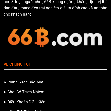
hơn 3 triệu người chơi, 66B không ngừng khẳng định vị thế
dẫn đầu, mang đến trải nghiệm giải trí đỉnh cao và an toàn
cho khách hàng.
VỀ CHÚNG TÔI
Chính Sách Bảo Mật
Chơi Có Trách Nhiệm
Điều Khoản Điều Kiện