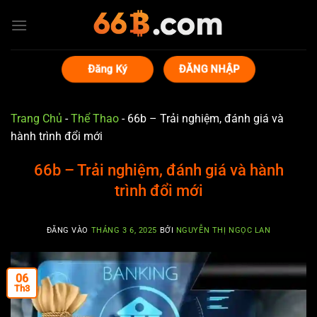
Bỏ
qua
nội
dung
Đăng Ký
ĐĂNG NHẬP
Trang Chủ
-
Thể Thao
-
66b – Trải nghiệm, đánh giá và
hành trình đổi mới
66b – Trải nghiệm, đánh giá và hành
trình đổi mới
ĐĂNG VÀO
THÁNG 3 6, 2025
BỞI
NGUYỄN THỊ NGỌC LAN
06
Th3