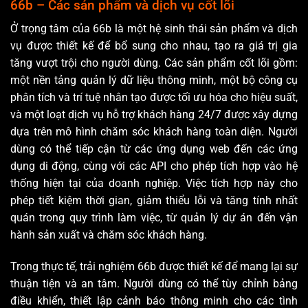
66b – Các sản phẩm và dịch vụ cốt lõi
Ở trọng tâm của 66b là một hệ sinh thái sản phẩm và dịch
vụ được thiết kế để bổ sung cho nhau, tạo ra giá trị gia
tăng vượt trội cho người dùng. Các sản phẩm cốt lõi gồm:
một nền tảng quản lý dữ liệu thông minh, một bộ công cụ
phân tích và trí tuệ nhân tạo được tối ưu hóa cho hiệu suất,
và một loạt dịch vụ hỗ trợ khách hàng 24/7 được xây dựng
dựa trên mô hình chăm sóc khách hàng toàn diện. Người
dùng có thể tiếp cận từ các ứng dụng web đến các ứng
dụng di động, cùng với các API cho phép tích hợp vào hệ
thống hiện tại của doanh nghiệp. Việc tích hợp này cho
phép tiết kiệm thời gian, giảm thiểu lỗi và tăng tính nhất
quán trong quy trình làm việc, từ quản lý dự án đến vận
hành sản xuất và chăm sóc khách hàng.
Trong thực tế, trải nghiệm 66b được thiết kế để mang lại sự
thuận tiện và an tâm. Người dùng có thể tùy chỉnh bảng
điều khiển, thiết lập cảnh báo thông minh cho các tình