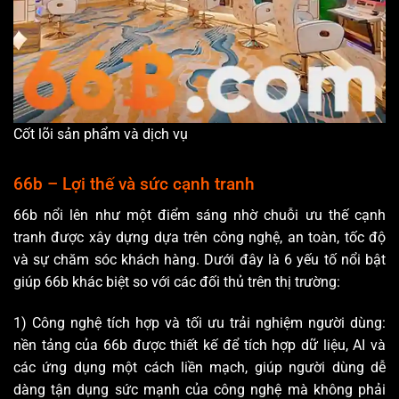
Cốt lõi sản phẩm và dịch vụ
66b – Lợi thế và sức cạnh tranh
66b nổi lên như một điểm sáng nhờ chuỗi ưu thế cạnh
tranh được xây dựng dựa trên công nghệ, an toàn, tốc độ
và sự chăm sóc khách hàng. Dưới đây là 6 yếu tố nổi bật
giúp 66b khác biệt so với các đối thủ trên thị trường:
1) Công nghệ tích hợp và tối ưu trải nghiệm người dùng:
nền tảng của 66b được thiết kế để tích hợp dữ liệu, AI và
các ứng dụng một cách liền mạch, giúp người dùng dễ
dàng tận dụng sức mạnh của công nghệ mà không phải