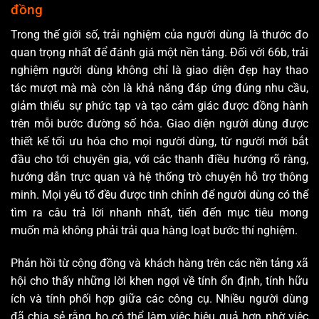
đồng
Trong thế giới số, trải nghiệm của người dùng là thước đo
quan trọng nhất để đánh giá một nền tảng. Đối với 66b, trải
nghiệm người dùng không chỉ là giao diện đẹp hay thao
tác mượt mà mà còn là khả năng đáp ứng đúng nhu cầu,
giảm thiểu sự phức tạp và tạo cảm giác được đồng hành
trên mỗi bước đường số hóa. Giao diện người dùng được
thiết kế tối ưu hóa cho mọi người dùng, từ người mới bắt
đầu cho tới chuyên gia, với các thanh điều hướng rõ ràng,
hướng dẫn trực quan và hệ thống trò chuyện hỗ trợ thông
minh. Mọi yếu tố đều được tinh chỉnh để người dùng có thể
tìm ra câu trả lời nhanh nhất, tiến đến mục tiêu mong
muốn mà không phải trải qua hàng loạt bước thí nghiệm.
Phản hồi từ cộng đồng và khách hàng trên các nền tảng xã
hội cho thấy những lời khen ngợi về tính ổn định, tính hữu
ích và tính phối hợp giữa các công cụ. Nhiều người dùng
đã chia sẻ rằng họ có thể làm việc hiệu quả hơn nhờ việc