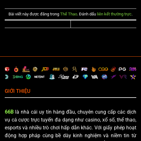
Bài viết này được đăng trong
Thể Thao
. Đánh dấu
liên kết thường trực
.
GIỚI THIỆU
66B
là nhà cái uy tín hàng đầu, chuyên cung cấp các dịch
vụ cá cược trực tuyến đa dạng như casino, xổ số, thể thao,
esports và nhiều trò chơi hấp dẫn khác. Với giấy phép hoạt
động hợp pháp cùng bề dày kinh nghiệm và niềm tin từ