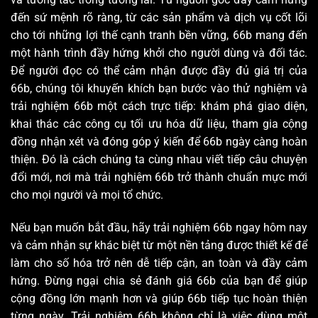
đến sứ mệnh rõ ràng, từ các sản phẩm và dịch vụ cốt lõi
cho tới những lợi thế cạnh tranh bền vững, 66b mang đến
một hành trình đầy hứng khởi cho người dùng và đối tác.
Để người đọc có thể cảm nhận được đầy đủ giá trị của
66b, chúng tôi khuyến khích bạn bước vào thử nghiệm và
trải nghiệm 66b một cách trực tiếp: khám phá giao diện,
khai thác các công cụ tối ưu hóa dữ liệu, tham gia cộng
đồng nhận xét và đóng góp ý kiến để 66b ngày càng hoàn
thiện. Đó là cách chúng ta cùng nhau viết tiếp câu chuyện
đổi mới, nơi mà trải nghiệm 66b trở thành chuẩn mực mới
cho mọi người và mọi tổ chức.
Nếu bạn muốn bắt đầu, hãy trải nghiệm 66b ngay hôm nay
và cảm nhận sự khác biệt từ một nền tảng được thiết kế để
làm cho số hóa trở nên dễ tiếp cận, an toàn và đầy cảm
hứng. Đừng ngại chia sẻ đánh giá 66b của bạn để giúp
cộng đồng lớn mạnh hơn và giúp 66b tiếp tục hoàn thiện
từng ngày. Trải nghiệm 66b không chỉ là việc dùng một