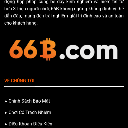
động hợp pháp cùng bề dày kinh nghiệm và niềm tin từ
hơn 3 triệu người chơi, 66B không ngừng khẳng định vị thế
dẫn đầu, mang đến trải nghiệm giải trí đỉnh cao và an toàn
cho khách hàng.
VỀ CHÚNG TÔI
Chính Sách Bảo Mật
Chơi Có Trách Nhiệm
Điều Khoản Điều Kiện