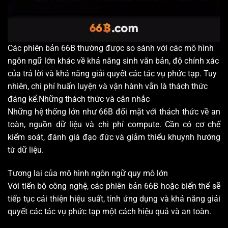
Các phiên bản 66B thường được so sánh với các mô hình
ngôn ngữ lớn khác về khả năng sinh văn bản, độ chính xác
của trả lời và khả năng giải quyết các tác vụ phức tạp. Tuy
nhiên, chi phí huấn luyện và vận hành vẫn là thách thức
đáng kể.
Những thách thức và cân nhắc
Những hệ thống lớn như 66B đối mặt với thách thức về an
toàn, nguồn dữ liệu và chi phí compute. Cần có cơ chế
kiểm soát, đánh giá đạo đức và giảm thiểu khuynh hướng
từ dữ liệu.
Tương lai của mô hình ngôn ngữ quy mô lớn
Với tiến bộ công nghệ, các phiên bản 66B hoặc biến thể sẽ
tiếp tục cải thiện hiệu suất, tính ứng dụng và khả năng giải
quyết các tác vụ phức tạp một cách hiệu quả và an toàn.