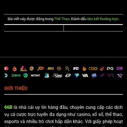
Bài viết này được đăng trong
Thể Thao
. Đánh dấu
liên kết thường trực
.
GIỚI THIỆU
66B
là nhà cái uy tín hàng đầu, chuyên cung cấp các dịch
vụ cá cược trực tuyến đa dạng như casino, xổ số, thể thao,
esports và nhiều trò chơi hấp dẫn khác. Với giấy phép hoạt