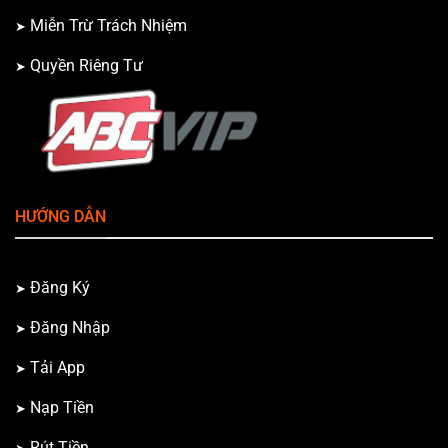
Miễn Trừ Trách Nhiệm
Quyền Riêng Tư
HƯỚNG DẪN
Đăng Ký
Đăng Nhập
Tải App
Nạp Tiền
Rút Tiền