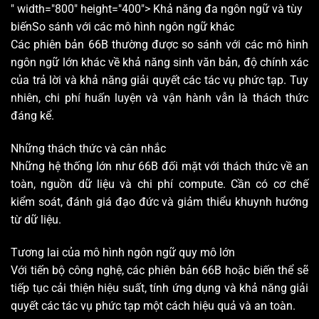
" width="800" height="400">
Khả năng đa ngôn ngữ và tùy
biến
So sánh với các mô hình ngôn ngữ khác
Các phiên bản 66B thường được so sánh với các mô hình
ngôn ngữ lớn khác về khả năng sinh văn bản, độ chính xác
của trả lời và khả năng giải quyết các tác vụ phức tạp. Tuy
nhiên, chi phí huấn luyện và vận hành vẫn là thách thức
đáng kể.
Những thách thức và cân nhắc
Những hệ thống lớn như 66B đối mặt với thách thức về an
toàn, nguồn dữ liệu và chi phí compute. Cần có cơ chế
kiểm soát, đánh giá đạo đức và giảm thiểu khuynh hướng
từ dữ liệu.
Tương lai của mô hình ngôn ngữ quy mô lớn
Với tiến bộ công nghệ, các phiên bản 66B hoặc biến thể sẽ
tiếp tục cải thiện hiệu suất, tính ứng dụng và khả năng giải
quyết các tác vụ phức tạp một cách hiệu quả và an toàn.