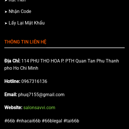
Nhận Code
Lấy Lại Mật Khẩu
THÔNG TIN LIÊN HỆ
Địa Chỉ:
114 PHU THO HOA P. PTH Quan Tan Phu Thanh
pho Ho Chi Minh
Hotline:
0967316136
Email:
phuq7155@gmail.com
Website:
salonsavvi.com
#66b #nhacai66b #66blegal #tai66b