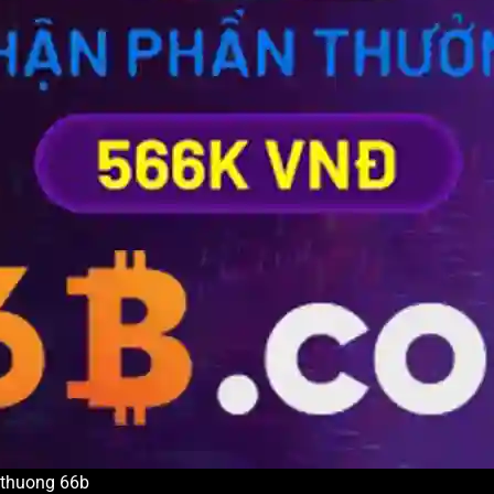
t thuong 66b