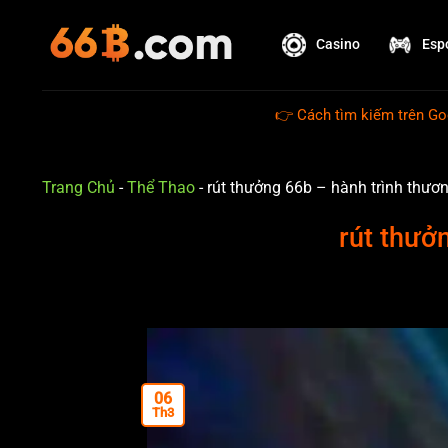
Bỏ
qua
Casino
Esp
nội
dung
👉 Cách tìm kiếm trên Google: 66b legal 💥 L
Trang Chủ
-
Thể Thao
-
rút thưởng 66b – hành trình thươn
rút thưở
06
Th3