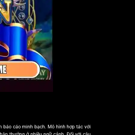
ến báo cáo minh bạch. Mô hình hợp tác với
nhận thưởng ở nhiều ngữ cảnh. Đối với câu