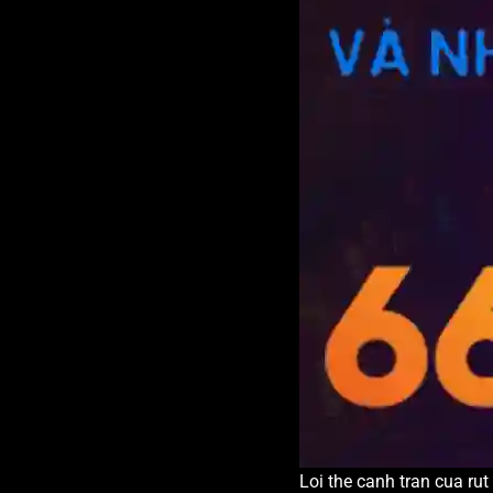
Loi the canh tran cua ru